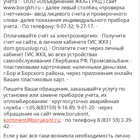
учета : · ООО «Объединение ЖКХ» ( РКЦ ) сайт
www.borgkh.ru – далее левый столбец «проверка
счетчиков»- ввод лицевого счета и проверочного
слова- далее показания индивидуального прибора
учета. · По телефону: 9-07-32; 9-27-17. ·
Оплачивайте счёт за электроэнергию: · Получите
счет на сайте, в личном кабинете ГИС ЖКХ (
dom.gosuslugi.ru). · Оплатите счет через личный
кабинет ГИС ЖКХ, во всех устройствах
самообслуживания Сбербанка РФ, Промсвязьбанк -
пластиковыми карточками; наличными деньгами.
г.Бор и Борского района, через приложения онлайн
Ваших пластиковых карт. ·
Пишите Ваши обращения, заказывайте услугу по
установке или замене приборов учёта, их
опломбировании: · круглосуточно аварийнная
служба – т.05,8(83159) 9-16-89, 9-01-20 · через
обращение на сайт www.borukont,
kontinent@borukont.ru
; · по телефону 8 (831 59) 2-39-
42. ·
Если у вас всё-таки возникла необходимость лично